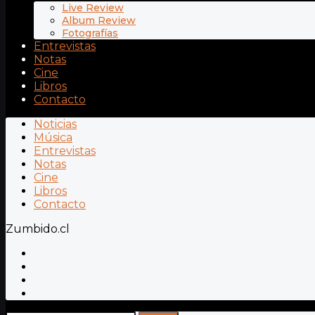
Live Review
Album Review
Fotografías
Entrevistas
Notas
Cine
Libros
Contacto
Noticias
Música
Entrevistas
Notas
Cine
Libros
Contacto
Zumbido.cl