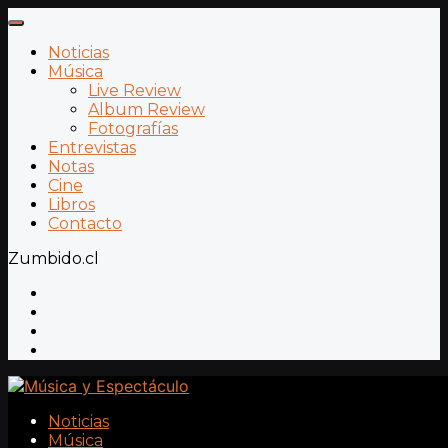
Noticias
Música
Live Review
Album Review
Fotografías
Entrevistas
Notas
Cine
Libros
Contacto
Zumbido.cl
Noticias
Música