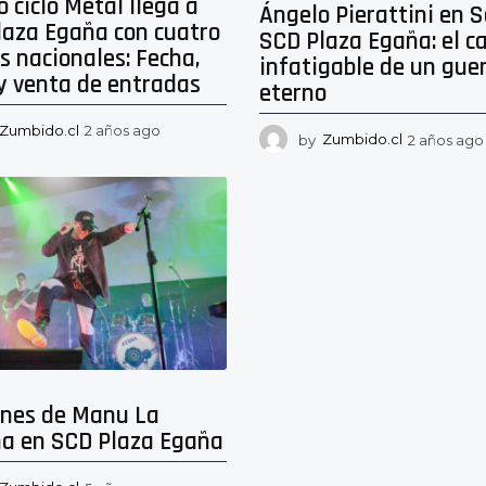
o ciclo Metal llega a
Ángelo Pierattini en S
laza Egaña con cuatro
SCD Plaza Egaña: el c
 nacionales: Fecha,
infatigable de un gue
y venta de entradas
eterno
Zumbido.cl
2 años ago
2
by
Zumbido.cl
2 años ago
a
ñ
o
s
a
g
o
nes de Manu La
a en SCD Plaza Egaña