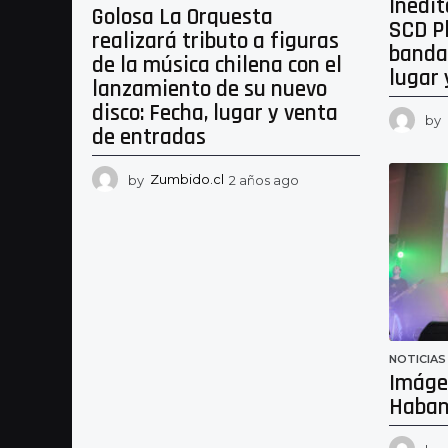
Inédit
Golosa La Orquesta
SCD P
realizará tributo a figuras
bandas
de la música chilena con el
lugar 
lanzamiento de su nuevo
disco: Fecha, lugar y venta
by
de entradas
by
Zumbido.cl
2 años ago
2
a
ñ
o
s
a
g
o
NOTICIAS
Imáge
Haban