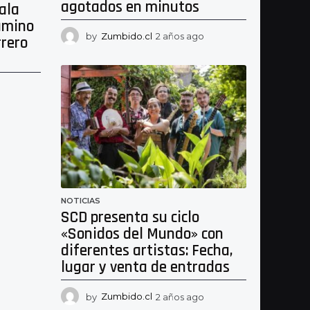
agotados en minutos
ala
amino
by
Zumbido.cl
2 años ago
2
rrero
a
ñ
o
s
2
a
a
g
ñ
o
o
s
a
g
o
NOTICIAS
SCD presenta su ciclo
«Sonidos del Mundo» con
diferentes artistas: Fecha,
lugar y venta de entradas
by
Zumbido.cl
2 años ago
2
a