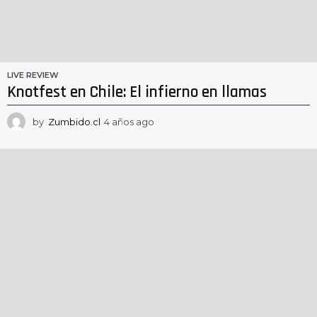
LIVE REVIEW
Knotfest en Chile: El infierno en llamas
by
Zumbido.cl
4 años ago
4
a
ñ
o
s
a
g
o