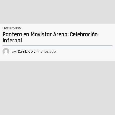
LIVE REVIEW
Pantera en Movistar Arena: Celebración
infernal
by
Zumbido.cl
4 años ago
4
a
ñ
o
s
a
g
o