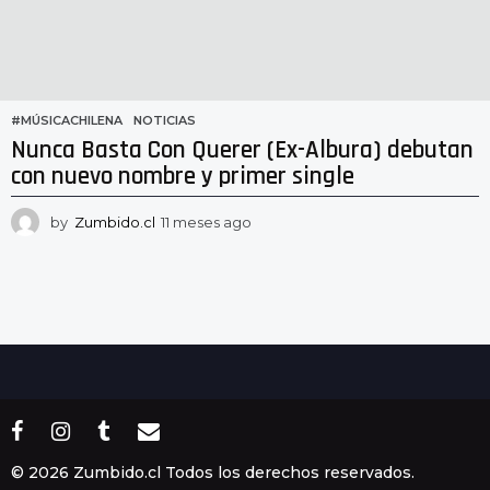
#MÚSICACHILENA
,
NOTICIAS
Nunca Basta Con Querer (Ex-Albura) debutan
con nuevo nombre y primer single
by
Zumbido.cl
11 meses ago
1
1
m
e
s
e
s
a
g
o
© 2026 Zumbido.cl Todos los derechos reservados.