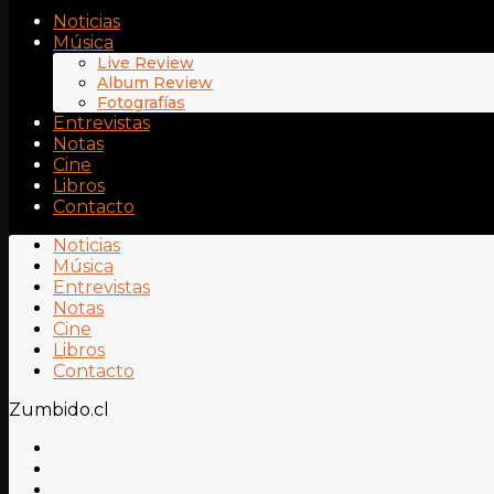
Noticias
Música
Live Review
Album Review
Fotografías
Entrevistas
Notas
Cine
Libros
Contacto
Noticias
Música
Entrevistas
Notas
Cine
Libros
Contacto
Zumbido.cl