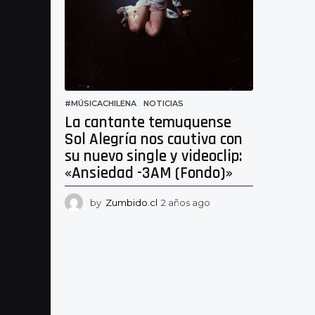
#MÚSICACHILENA
,
NOTICIAS
La cantante temuquense
Sol Alegría nos cautiva con
su nuevo single y videoclip:
«Ansiedad -3AM (Fondo)»
by
Zumbido.cl
2 años ago
2
a
ñ
o
s
a
g
o