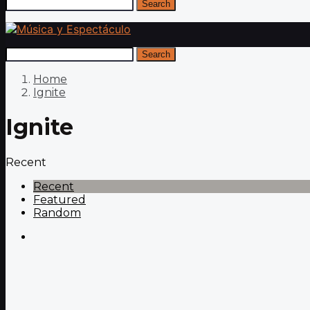
Search
Search
Home
Ignite
Ignite
Recent
Recent
Featured
Random