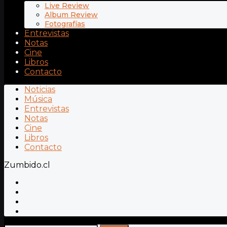
Live Review
Album Review
Fotografías
Entrevistas
Notas
Cine
Libros
Contacto
Noticias
Música
Entrevistas
Notas
Cine
Libros
Contacto
Zumbido.cl