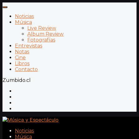
Noticias
Música
Live Review
Album Review
Fotografías
Entrevistas
Notas
Cine
Libros
Contacto
Zumbido.cl
Noticias
Música