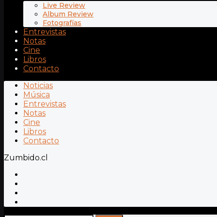
Live Review
Album Review
Fotografías
Entrevistas
Notas
Cine
Libros
Contacto
Noticias
Música
Entrevistas
Notas
Cine
Libros
Contacto
Zumbido.cl