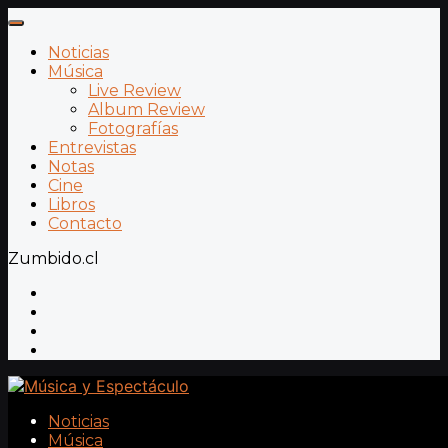
Noticias
Música
Live Review
Album Review
Fotografías
Entrevistas
Notas
Cine
Libros
Contacto
Zumbido.cl
Noticias
Música