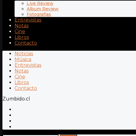
Live Review
Album Review
Fotografías
Entrevistas
Notas
Cine
Libros
Contacto
Noticias
Música
Entrevistas
Notas
Cine
Libros
Contacto
Zumbido.cl