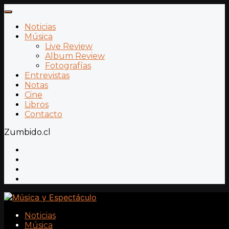
Noticias
Música
Live Review
Album Review
Fotografías
Entrevistas
Notas
Cine
Libros
Contacto
Zumbido.cl
Noticias
Música