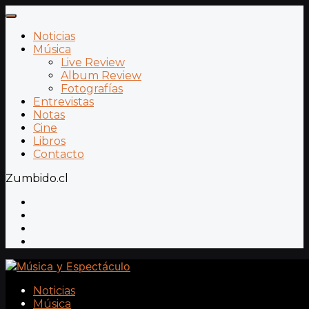
Noticias
Música
Live Review
Album Review
Fotografías
Entrevistas
Notas
Cine
Libros
Contacto
Zumbido.cl
Noticias
Música