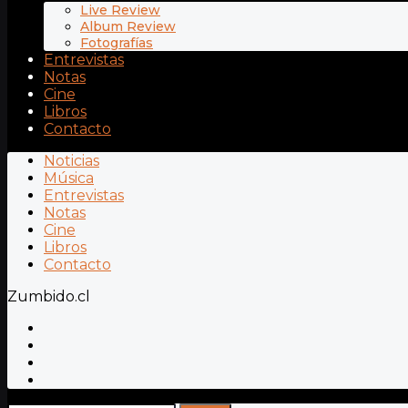
Live Review
Album Review
Fotografías
Entrevistas
Notas
Cine
Libros
Contacto
Noticias
Música
Entrevistas
Notas
Cine
Libros
Contacto
Zumbido.cl