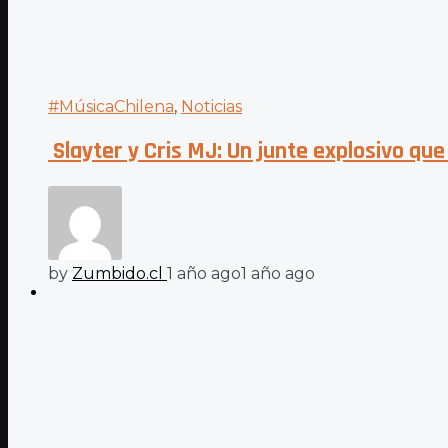
#MúsicaChilena
,
Noticias
Slayter y Cris MJ: Un junte explosivo que
by
Zumbido.cl
1 año ago
1 año ago