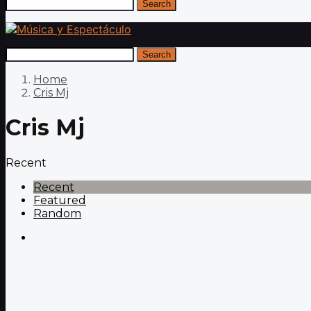
Search
Search
Home
Cris Mj
Cris Mj
Recent
Recent
Featured
Random