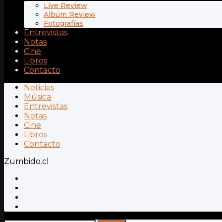
Live Review
Album Review
Fotografías
Entrevistas
Notas
Cine
Libros
Contacto
Noticias
Música
Entrevistas
Notas
Cine
Libros
Contacto
Zumbido.cl