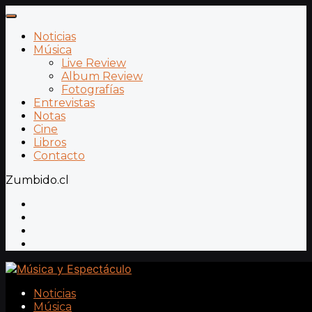
Noticias
Música
Live Review
Album Review
Fotografías
Entrevistas
Notas
Cine
Libros
Contacto
Zumbido.cl
Noticias
Música