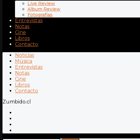
Live Review
Album Review
Fotografías
Entrevistas
Notas
Cine
Libros
Contacto
Noticias
Música
Entrevistas
Notas
Cine
Libros
Contacto
Zumbido.cl