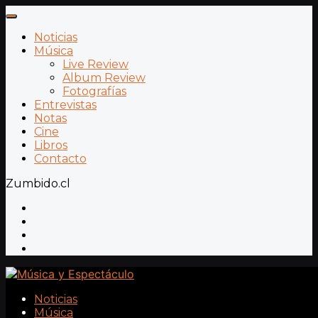
Noticias
Música
Live Review
Album Review
Fotografías
Entrevistas
Notas
Cine
Libros
Contacto
Zumbido.cl
Noticias
Música