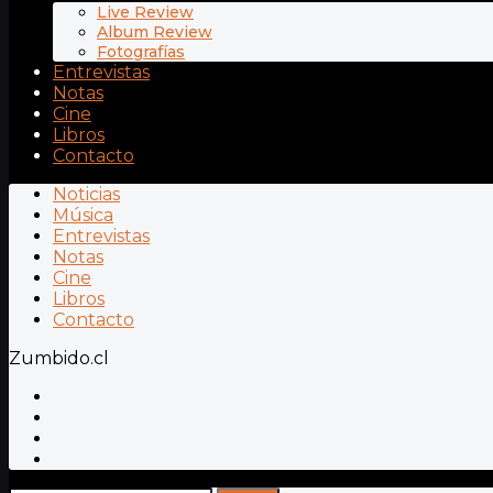
Live Review
Album Review
Fotografías
Entrevistas
Notas
Cine
Libros
Contacto
Noticias
Música
Entrevistas
Notas
Cine
Libros
Contacto
Zumbido.cl