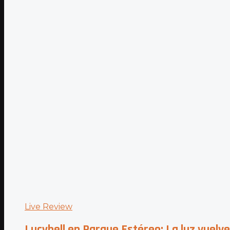
Live Review
Lucybell en Parque Estéreo: La luz vuelve 