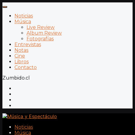
Noticias
Música
Live Review
Album Review
Fotografías
Entrevistas
Notas
Cine
Libros
Contacto
Zumbido.cl
Noticias
Música