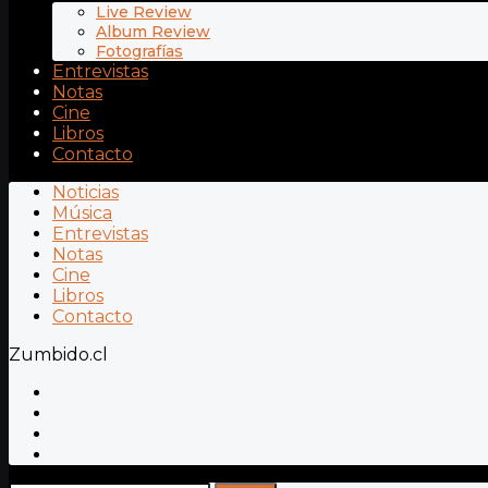
Live Review
Album Review
Fotografías
Entrevistas
Notas
Cine
Libros
Contacto
Noticias
Música
Entrevistas
Notas
Cine
Libros
Contacto
Zumbido.cl