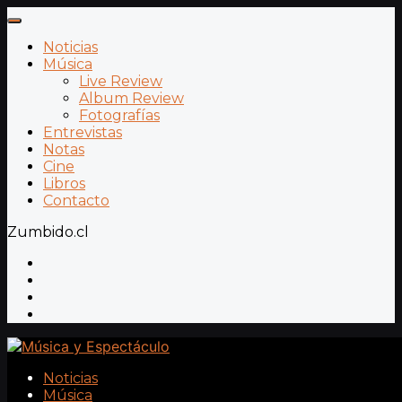
Noticias
Música
Live Review
Album Review
Fotografías
Entrevistas
Notas
Cine
Libros
Contacto
Zumbido.cl
Noticias
Música