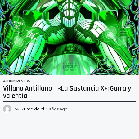
ALBUM REVIEW
Villano Antillano – «La Sustancia X»: Garra y
valentía
by
Zumbido.cl
4 años ago
4
a
ñ
o
s
a