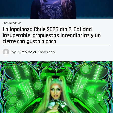
LIVE REVIEW
Lollapalooza Chile 2023 día 2: Calidad
insuperable, propuestas incendiarias y un
cierre con gusto a poco
by
Zumbido.cl
3 años ago
3
a
ñ
o
s
a
g
o