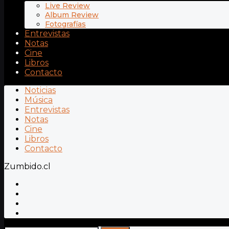
Live Review
Album Review
Fotografías
Entrevistas
Notas
Cine
Libros
Contacto
Noticias
Música
Entrevistas
Notas
Cine
Libros
Contacto
Zumbido.cl