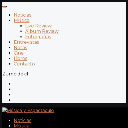
Noticias
Música
Live Review
Album Review
Fotografías
Entrevistas
Notas
Cine
Libros
Contacto
Zumbido.cl
Noticias
Música