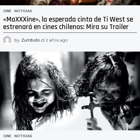
CINE
,
NOTICIAS
«MaXXXine», la esperada cinta de Ti West se
estrenará en cines chilenos: Mira su Trailer
by
Zumbido.cl
2 años ago
2
a
ñ
o
s
a
g
o
CINE
,
NOTICIAS