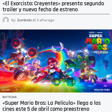
«El Exorcista: Creyentes» presenta segundo
trailer y nueva fecha de estreno
by
Zumbido.cl
3 años ago
2
a
ñ
o
s
a
g
o
NOTICIAS
«Super Mario Bros: La Película» llega a los
cines este 5 de abril como preestreno