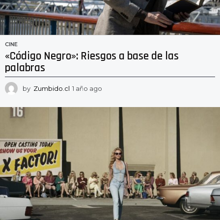
CINE
«Código Negro»: Riesgos a base de las
palabras
by
Zumbido.cl
1 año ago
1
a
ñ
o
a
g
o