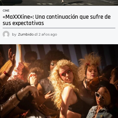
CINE
«MaXXXine»: Una continuación que sufre de
sus expectativas
by
Zumbido.cl
2 años ago
2
a
ñ
o
s
a
g
o