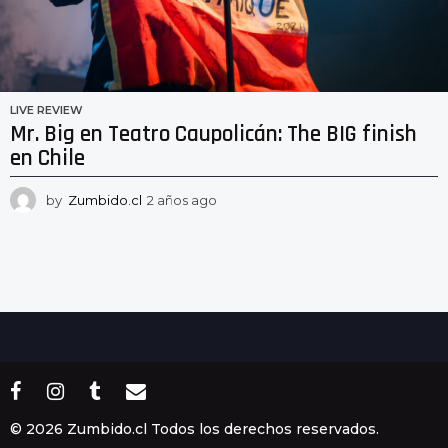
LIVE REVIEW
Mr. Big en Teatro Caupolicán: The BIG finish
en Chile
by
Zumbido.cl
2 años ago
2
a
ñ
o
s
a
g
o
© 2026 Zumbido.cl Todos los derechos reservados.