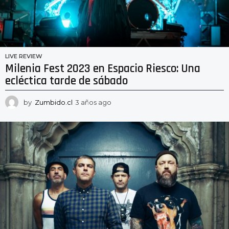
LIVE REVIEW
Milenia Fest 2023 en Espacio Riesco: Una
ecléctica tarde de sábado
by
Zumbido.cl
3 años ago
3
a
ñ
o
s
a
g
o