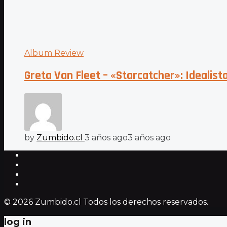
Album Review
Greta Van Fleet – «Starcatcher»: Idealist
by
Zumbido.cl
3 años ago
3 años ago
© 2026 Zumbido.cl Todos los derechos reservados.
log in