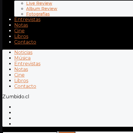
Live Review
Album Review
Fotografías
Entrevistas
Notas
Cine
Libros
Contacto
Noticias
Música
Entrevistas
Notas
Cine
Libros
Contacto
Zumbido.cl