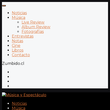
Noticias
Música
Live Review
Album Review
Fotografías
Entrevistas
Notas
Cine
Libros
Contacto
Zumbido.cl
Noticias
Música