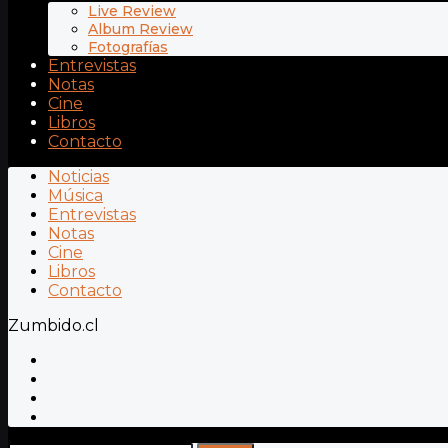
Live Review
Album Review
Fotografías
Entrevistas
Notas
Cine
Libros
Contacto
Noticias
Música
Entrevistas
Notas
Cine
Libros
Contacto
Zumbido.cl