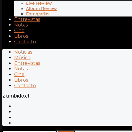
Live Review
Album Review
Fotografías
Entrevistas
Notas
Cine
Libros
Contacto
Noticias
Música
Entrevistas
Notas
Cine
Libros
Contacto
Zumbido.cl