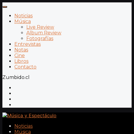
Noticias
Música
Live Review
Album Review
Fotografías
Entrevistas
Notas
Cine
Libros
Contacto
Zumbido.cl
Noticias
Música