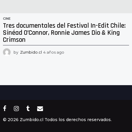
CINE
Tres documentales del Festival In-Edit Chile:
Sinéad O’Connor, Ronnie James Dio & King
Crimson
by
Zumbido.cl
4 años ago
4
a
ñ
o
s
a
g
o
© 2026 Zumbido.cl Todos los derechos reservados.