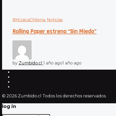
#MúsicaChilena
,
Noticias
Rolling Paper estrena “Sin Miedo”
by
Zumbido.cl
1 año ago
1 año ago
© 2026 Zumbido.cl Todos los derechos reservados.
log in