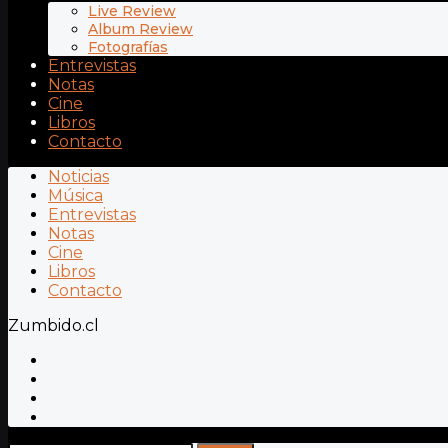
Live Review
Album Review
Fotografías
Entrevistas
Notas
Cine
Libros
Contacto
Noticias
Música
Entrevistas
Notas
Cine
Libros
Contacto
Zumbido.cl