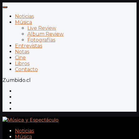
Noticias
Música
Live Review
Album Review
Fotografías
Entrevistas
Notas
Cine
Libros
Contacto
Zumbido.cl
Noticias
Música