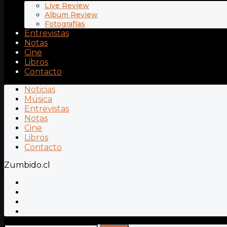
Live Review
Album Review
Fotografías
Entrevistas
Notas
Cine
Libros
Contacto
Noticias
Música
Entrevistas
Notas
Cine
Libros
Contacto
Zumbido.cl