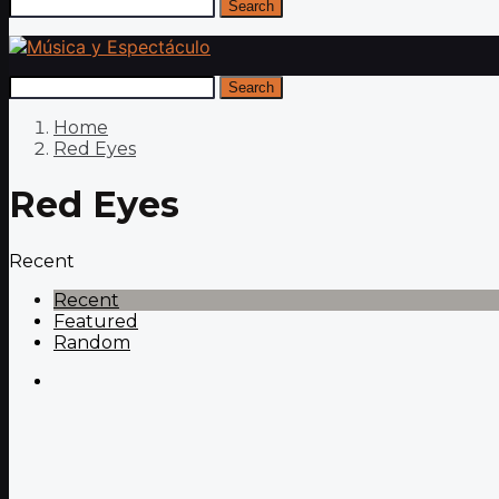
Search
Search
Home
Red Eyes
Red Eyes
Recent
Recent
Featured
Random