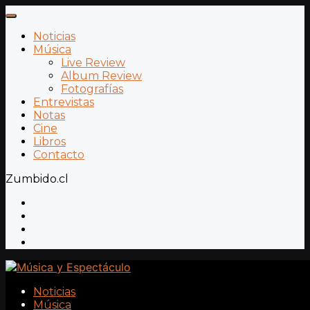
Noticias
Música
Live Review
Album Review
Fotografías
Entrevistas
Notas
Cine
Libros
Contacto
Zumbido.cl
Noticias
Música