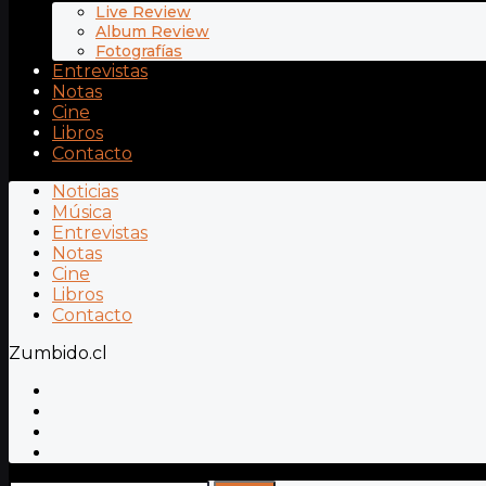
Live Review
Album Review
Fotografías
Entrevistas
Notas
Cine
Libros
Contacto
Noticias
Música
Entrevistas
Notas
Cine
Libros
Contacto
Zumbido.cl