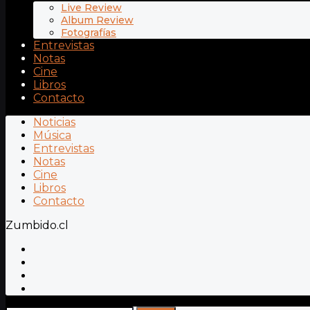
Live Review
Album Review
Fotografías
Entrevistas
Notas
Cine
Libros
Contacto
Noticias
Música
Entrevistas
Notas
Cine
Libros
Contacto
Zumbido.cl