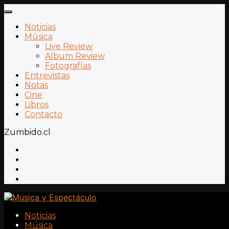
Noticias
Música
Live Review
Album Review
Fotografías
Entrevistas
Notas
Cine
Libros
Contacto
Zumbido.cl
Noticias
Música