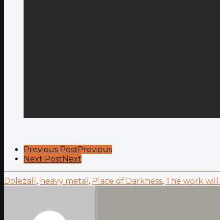
Post
Previous Post
Previous
Next Post
Next
Pagination
Dolezall
,
heavy metal
,
Place of Darkness
,
The work will