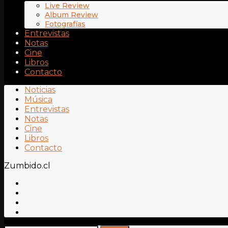
Live Review
Album Review
Fotografías
Entrevistas
Notas
Cine
Libros
Contacto
Noticias
Música
Entrevistas
Notas
Cine
Libros
Contacto
Zumbido.cl