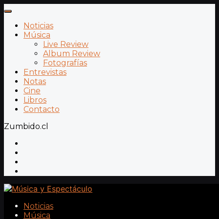
Noticias
Música
Live Review
Album Review
Fotografías
Entrevistas
Notas
Cine
Libros
Contacto
Zumbido.cl
Noticias
Música