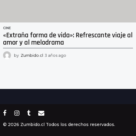
CINE
«Extraña forma de vida»: Refrescante viaje al
amor y al melodrama
by
Zumbido.cl
3 años ago
3
a
ñ
o
s
a
g
o
© 2026 Zumbido.cl Todos los derechos reservados.