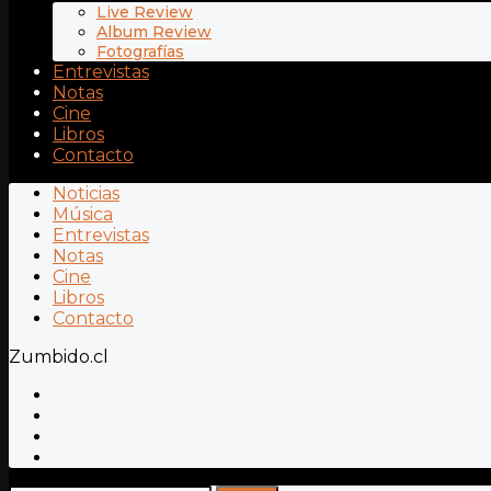
Live Review
Album Review
Fotografías
Entrevistas
Notas
Cine
Libros
Contacto
Noticias
Música
Entrevistas
Notas
Cine
Libros
Contacto
Zumbido.cl