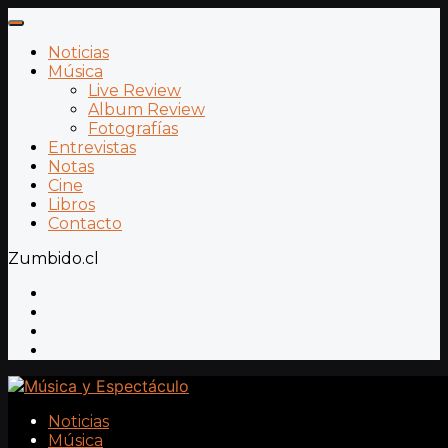
Noticias
Música
Live Review
Album Review
Fotografías
Entrevistas
Notas
Cine
Libros
Contacto
Zumbido.cl
Noticias
Música