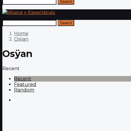
Search
Search
Home
Osÿan
Osÿan
Recent
Recent
Featured
Random