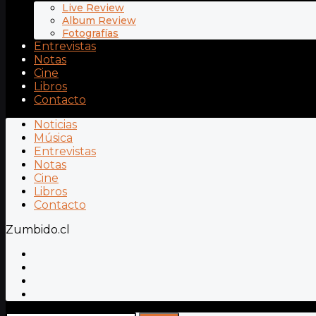
Live Review
Album Review
Fotografías
Entrevistas
Notas
Cine
Libros
Contacto
Noticias
Música
Entrevistas
Notas
Cine
Libros
Contacto
Zumbido.cl