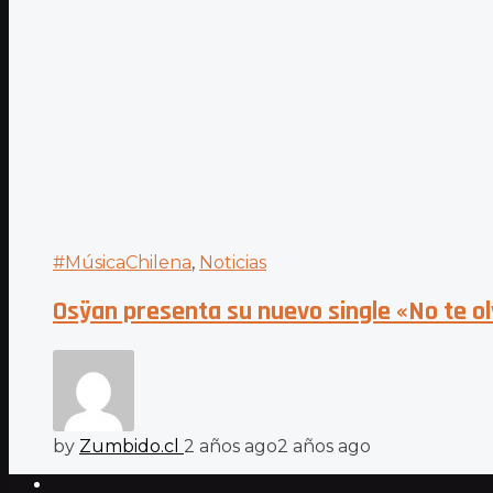
#MúsicaChilena
,
Noticias
Osÿan presenta su nuevo single «No te ol
by
Zumbido.cl
2 años ago
2 años ago