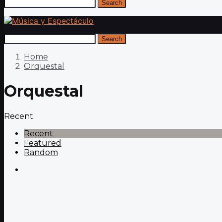
Search
Search
Home
Orquestal
Orquestal
Recent
Recent
Featured
Random