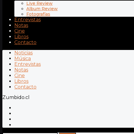
Live Review
Album Review
Fotografías
Entrevistas
Notas
Cine
Libros
Contacto
Noticias
Música
Entrevistas
Notas
Cine
Libros
Contacto
Zumbido.cl