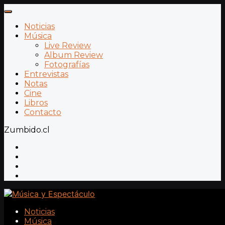
Noticias
Música
Live Review
Album Review
Fotografías
Entrevistas
Notas
Cine
Libros
Contacto
Zumbido.cl
Noticias
Música