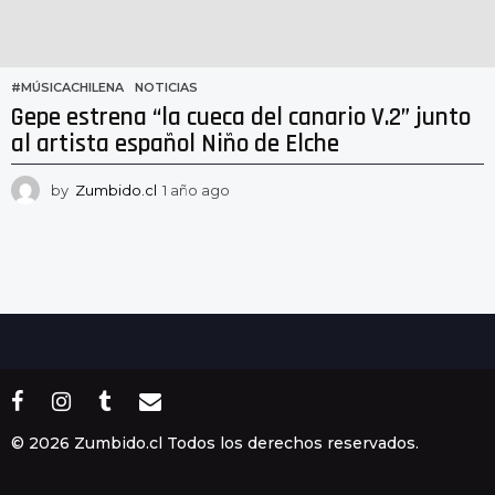
#MÚSICACHILENA
,
NOTICIAS
Gepe estrena “la cueca del canario V.2” junto
al artista español Niño de Elche
by
Zumbido.cl
1 año ago
1
a
ñ
o
a
g
o
© 2026 Zumbido.cl Todos los derechos reservados.