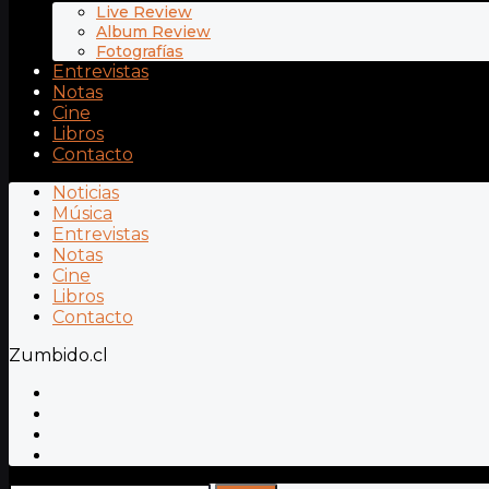
Live Review
Album Review
Fotografías
Entrevistas
Notas
Cine
Libros
Contacto
Noticias
Música
Entrevistas
Notas
Cine
Libros
Contacto
Zumbido.cl