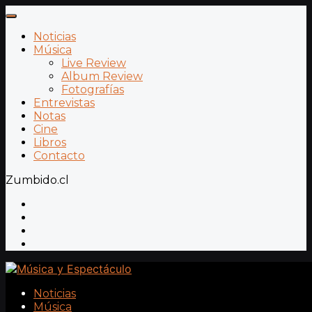
Noticias
Música
Live Review
Album Review
Fotografías
Entrevistas
Notas
Cine
Libros
Contacto
Zumbido.cl
Noticias
Música