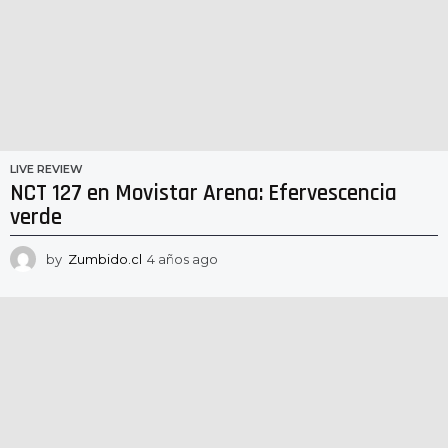
g
o
LIVE REVIEW
NCT 127 en Movistar Arena: Efervescencia
verde
by
Zumbido.cl
4 años ago
4
a
ñ
o
s
a
g
o