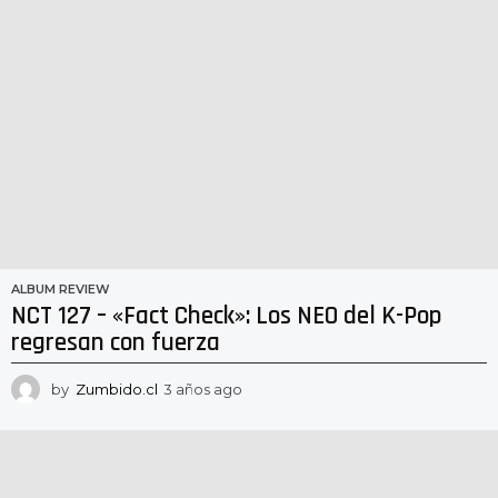
ALBUM REVIEW
NCT 127 – «Fact Check»: Los NEO del K-Pop
regresan con fuerza
by
Zumbido.cl
3 años ago
3
a
ñ
o
s
a