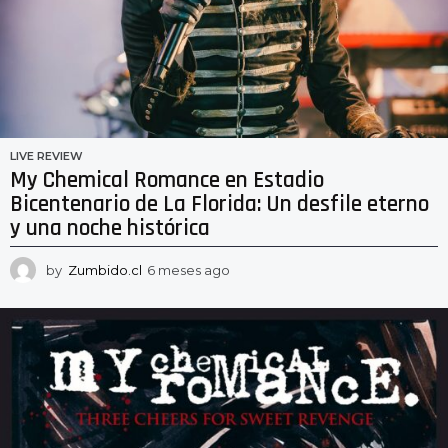
LIVE REVIEW
My Chemical Romance en Estadio
Bicentenario de La Florida: Un desfile eterno
y una noche histórica
by
Zumbido.cl
6 meses ago
6
m
e
s
e
s
a
g
o