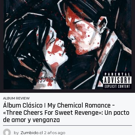
ALBUM REVIEW
Álbum Clásico | My Chemical Romance –
«Three Cheers For Sweet Revenge»: Un pacto
de amor y venganza
by
Zumbido.cl
2 años ago
2