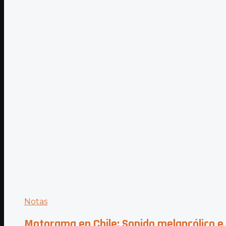
Notas
Motorama en Chile: Sonido melancólico e 