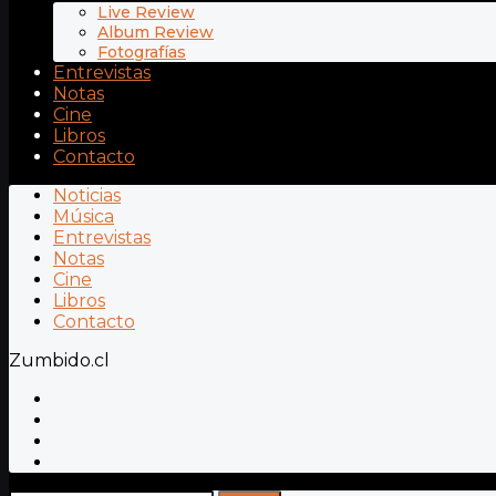
Live Review
Album Review
Fotografías
Entrevistas
Notas
Cine
Libros
Contacto
Noticias
Música
Entrevistas
Notas
Cine
Libros
Contacto
Zumbido.cl