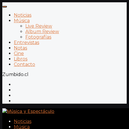
Noticias
Música
Live Review
Album Review
Fotografías
Entrevistas
Notas
Cine
Libros
Contacto
Zumbido.cl
Noticias
Música