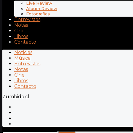
Live Review
Album Review
Fotografías
Entrevistas
Notas
Cine
Libros
Contacto
Noticias
Música
Entrevistas
Notas
Cine
Libros
Contacto
Zumbido.cl