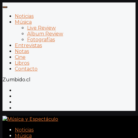
Noticias
Música
Live Review
Album Review
Fotografías
Entrevistas
Notas
Cine
Libros
Contacto
Zumbido.cl
Noticias
Música