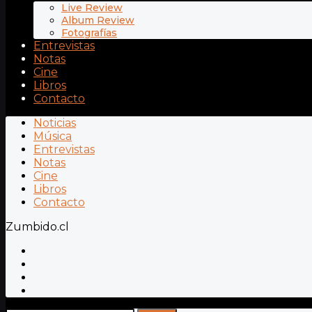
Live Review
Album Review
Fotografías
Entrevistas
Notas
Cine
Libros
Contacto
Noticias
Música
Entrevistas
Notas
Cine
Libros
Contacto
Zumbido.cl