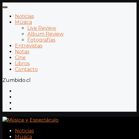
Noticias
Música
Live Review
Album Review
Fotografías
Entrevistas
Notas
Cine
Libros
Contacto
Zumbido.cl
Noticias
Música