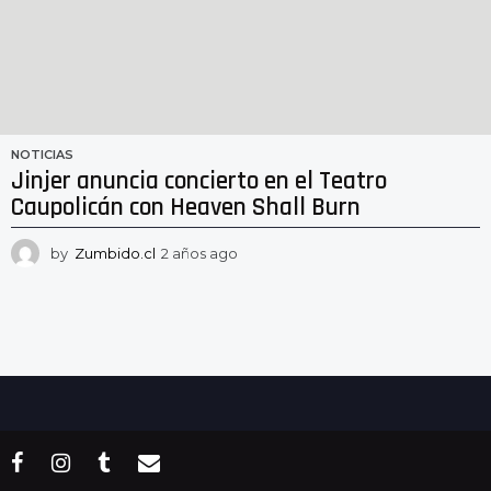
NOTICIAS
Jinjer anuncia concierto en el Teatro
Caupolicán con Heaven Shall Burn
by
Zumbido.cl
2 años ago
2
a
ñ
o
s
a
g
o