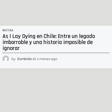
NOTAS
As I Lay Dying en Chile: Entre un legado
imborrable y una historia imposible de
ignorar
by
Zumbido.cl
4 meses ago
3
m
e
s
e
s
a
g
o