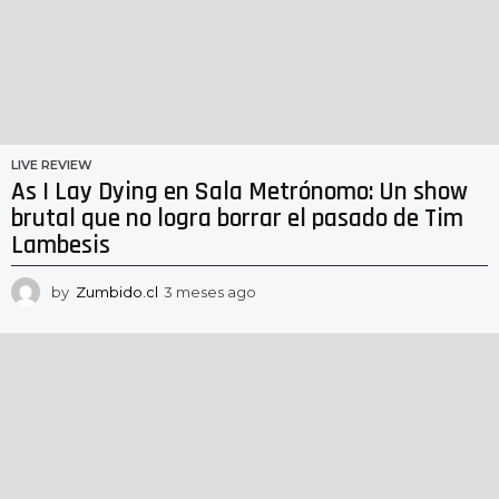
LIVE REVIEW
As I Lay Dying en Sala Metrónomo: Un show
brutal que no logra borrar el pasado de Tim
Lambesis
by
Zumbido.cl
3 meses ago
3
m
e
s
e
s
a
g
o