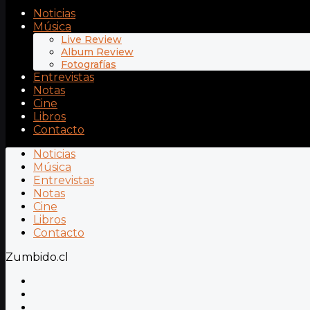
Noticias
Música
Live Review
Album Review
Fotografías
Entrevistas
Notas
Cine
Libros
Contacto
Noticias
Música
Entrevistas
Notas
Cine
Libros
Contacto
Zumbido.cl