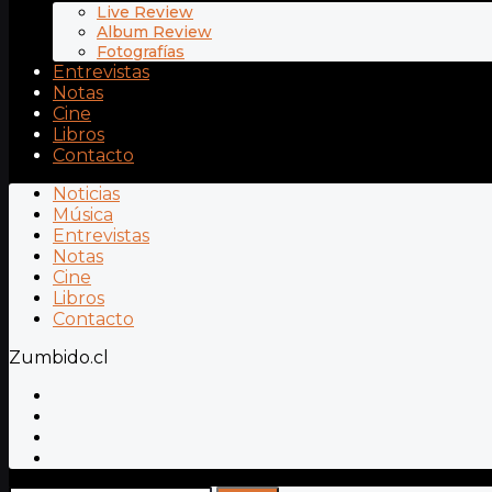
Live Review
Album Review
Fotografías
Entrevistas
Notas
Cine
Libros
Contacto
Noticias
Música
Entrevistas
Notas
Cine
Libros
Contacto
Zumbido.cl