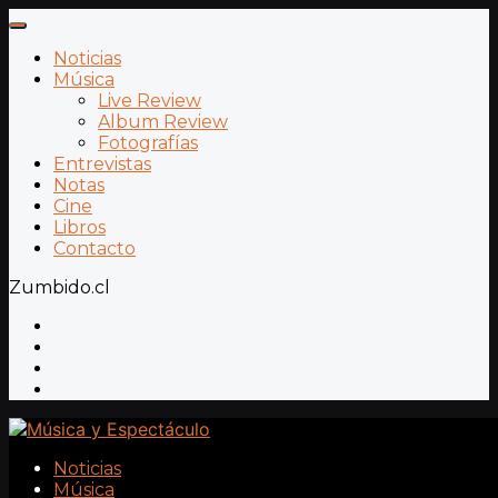
Noticias
Música
Live Review
Album Review
Fotografías
Entrevistas
Notas
Cine
Libros
Contacto
Zumbido.cl
Noticias
Música