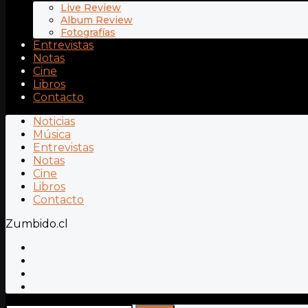
Live Review
Album Review
Fotografías
Entrevistas
Notas
Cine
Libros
Contacto
Noticias
Música
Entrevistas
Notas
Cine
Libros
Contacto
Zumbido.cl