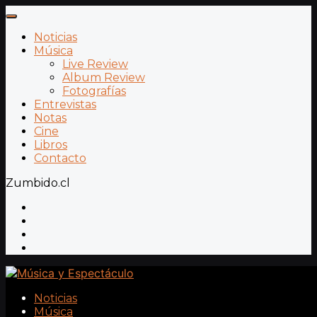
Noticias
Música
Live Review
Album Review
Fotografías
Entrevistas
Notas
Cine
Libros
Contacto
Zumbido.cl
Noticias
Música