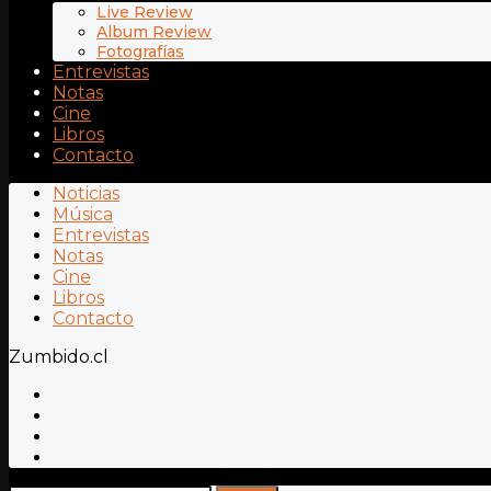
Live Review
Album Review
Fotografías
Entrevistas
Notas
Cine
Libros
Contacto
Noticias
Música
Entrevistas
Notas
Cine
Libros
Contacto
Zumbido.cl