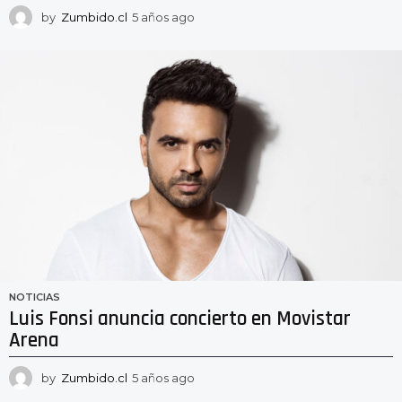
by
Zumbido.cl
5 años ago
5
a
ñ
o
s
a
g
o
NOTICIAS
Luis Fonsi anuncia concierto en Movistar
Arena
by
Zumbido.cl
5 años ago
5
a