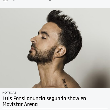
a
ñ
o
s
a
g
o
NOTICIAS
Luis Fonsi anuncia segundo show en
Movistar Arena