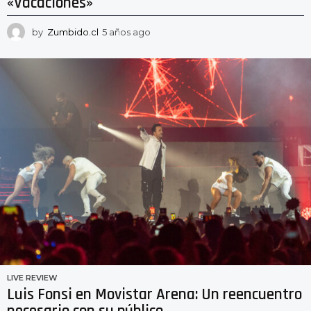
«Vacaciones»
by
Zumbido.cl
5 años ago
5
a
ñ
o
s
a
g
o
LIVE REVIEW
Luis Fonsi en Movistar Arena: Un reencuentro