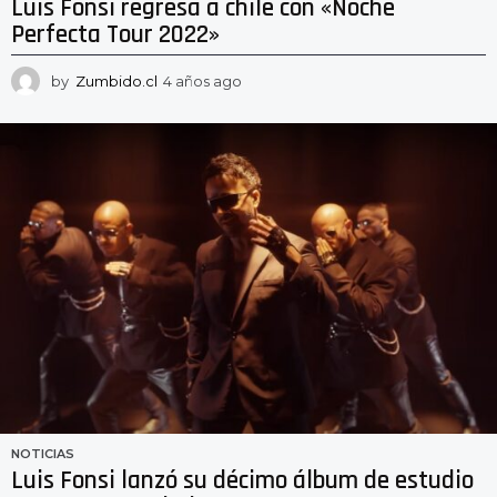
Luis Fonsi regresa a chile con «Noche
Perfecta Tour 2022»
by
Zumbido.cl
4 años ago
4
a
ñ
o
s
a
g
o
NOTICIAS
Luis Fonsi lanzó su décimo álbum de estudio