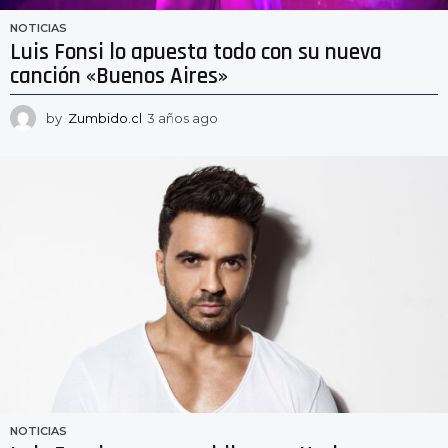
NOTICIAS
Luis Fonsi lo apuesta todo con su nueva
canción «Buenos Aires»
by
Zumbido.cl
3 años ago
3
a
ñ
o
s
a
g
o
NOTICIAS