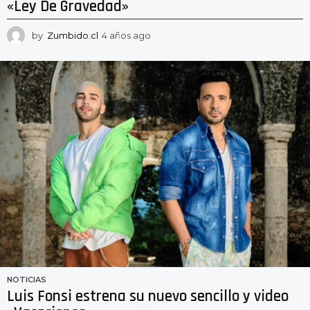
«Ley De Gravedad»
by
Zumbido.cl
4 años ago
4
a
ñ
o
s
a
g
o
NOTICIAS
Luis Fonsi estrena su nuevo sencillo y video