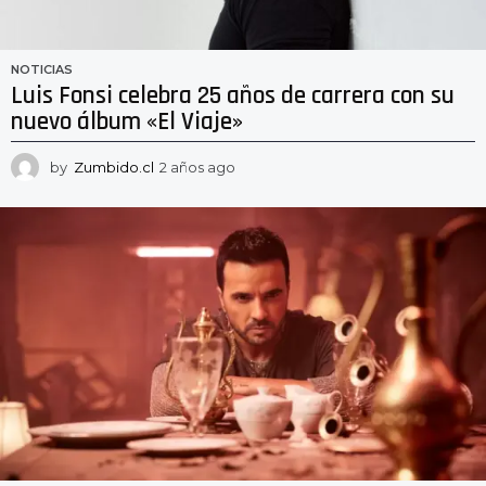
NOTICIAS
Luis Fonsi celebra 25 años de carrera con su
nuevo álbum «El Viaje»
by
Zumbido.cl
2 años ago
2
a
ñ
o
s
a
g
o