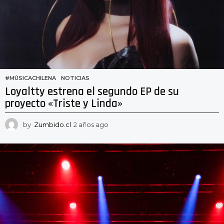
#MÚSICACHILENA
,
NOTICIAS
Loyaltty estrena el segundo EP de su
proyecto «Triste y Linda»
by
Zumbido.cl
2 años ago
2
a
ñ
o
s
a
g
o