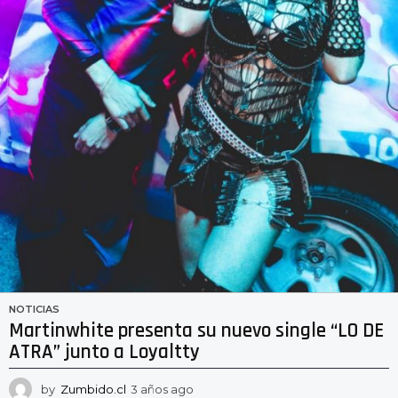
NOTICIAS
Martinwhite presenta su nuevo single “LO DE
ATRA” junto a Loyaltty
by
Zumbido.cl
3 años ago
3