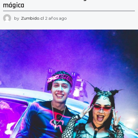
mágica
by
Zumbido.cl
2 años ago
2
a
ñ
o
s
a
g
o