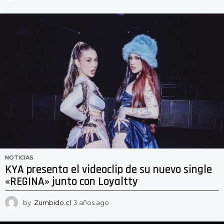
a
ñ
o
s
a
g
o
NOTICIAS
KYA presenta el videoclip de su nuevo single
«REGINA» junto con Loyaltty
by
Zumbido.cl
3 años ago
3
a
ñ