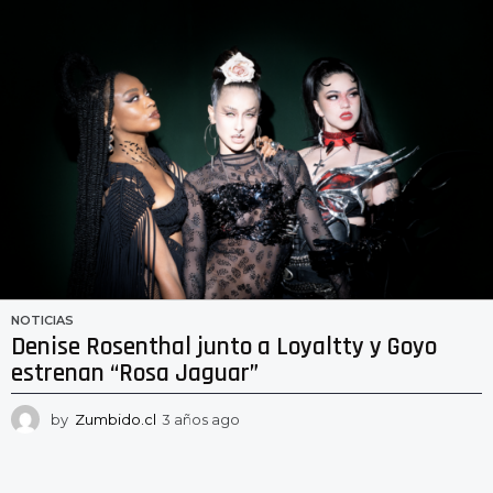
o
s
a
g
o
NOTICIAS
Denise Rosenthal junto a Loyaltty y Goyo
estrenan “Rosa Jaguar”
by
Zumbido.cl
3 años ago
3
a
ñ
o