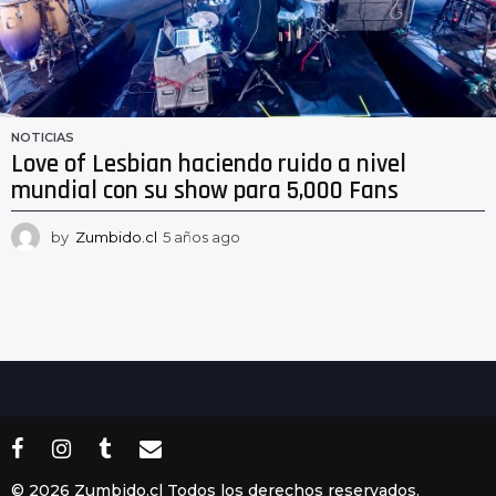
NOTICIAS
Love of Lesbian haciendo ruido a nivel
mundial con su show para 5,000 Fans
by
Zumbido.cl
5 años ago
5
a
ñ
o
s
a
g
o
© 2026 Zumbido.cl Todos los derechos reservados.