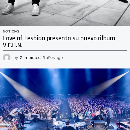
NOTICIAS
Love of Lesbian presenta su nuevo álbum
V.E.H.N.
by
Zumbido.cl
5 años ago
5
a
ñ
o
s
a
g
o