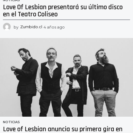
NOTICIAS
Love Of Lesbian presentará su último disco
en el Teatro Coliseo
by
Zumbido.cl
4 años ago
4
a
ñ
o
s
a
g
o
NOTICIAS
Love of Lesbian anuncia su primera gira en