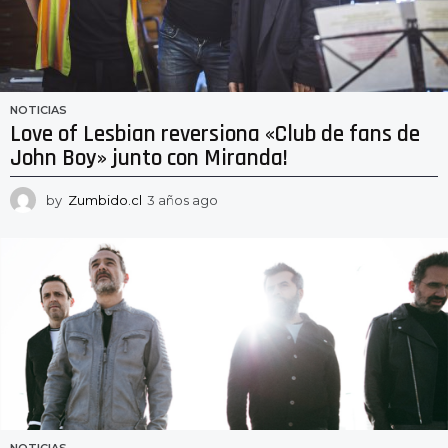
NOTICIAS
Love of Lesbian reversiona «Club de fans de
John Boy» junto con Miranda!
by
Zumbido.cl
3 años ago
3
a
ñ
o
s
a
g
o