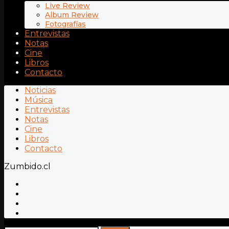
Live Review
Album Review
Fotografías
Entrevistas
Notas
Cine
Libros
Contacto
Noticias
Música
Entrevistas
Notas
Cine
Libros
Contacto
Zumbido.cl