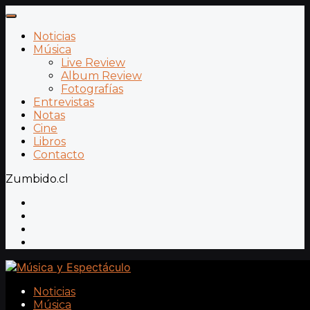
Noticias
Música
Live Review
Album Review
Fotografías
Entrevistas
Notas
Cine
Libros
Contacto
Zumbido.cl
Noticias
Música