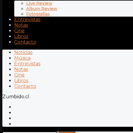
Live Review
Album Review
Fotografías
Entrevistas
Notas
Cine
Libros
Contacto
Noticias
Música
Entrevistas
Notas
Cine
Libros
Contacto
Zumbido.cl