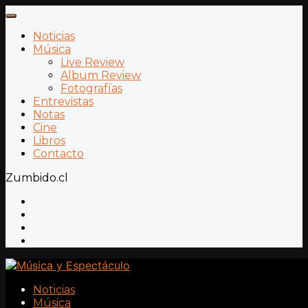
Noticias
Música
Live Review
Album Review
Fotografías
Entrevistas
Notas
Cine
Libros
Contacto
Zumbido.cl
Noticias
Música