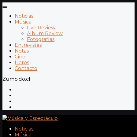
Noticias
Música
Live Review
Album Review
Fotografías
Entrevistas
Notas
Cine
Libros
Contacto
Zumbido.cl
Noticias
Música