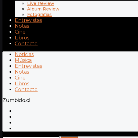
Live Review
Album Review
Fotografías
Entrevistas
Notas
Cine
Libros
Contacto
Noticias
Música
Entrevistas
Notas
Cine
Libros
Contacto
Zumbido.cl